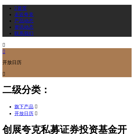

首页
走近夸克
产品动态
资讯动态
联系我们


开放日历

二级分类：
旗下产品

开放日历

创展夸克私募证券投资基金开